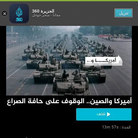
على حافة الصراع
الجزيرة 360
تنزيل
مجاناً
-
متجر جوجل
‏أميركا والصين.. الوقوف على حافة الصراع
شاهد
‏ المدة : 13m 57s