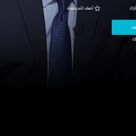
رك
 أضف للمفضلة
هد
ك