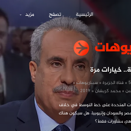
سد النه
الرئيسية
تصفح
مزيد
.. خيارات مرة
‏قناة الجزيرة
‏سيناريوهات
من
‏محمد كريشان
‏بعد دخول الولايات المتحدة على خط التوسط في خلاف 
سد النهضة بين مصر والسودان وإثيوبيا، هل سيكون هناك 
م هي مشاورات فقط؟