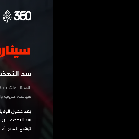
‏سد النهضة
‏ المدة : 50m 23s
‏سياسة، حروب وأ
توقيع اتفاق، أ