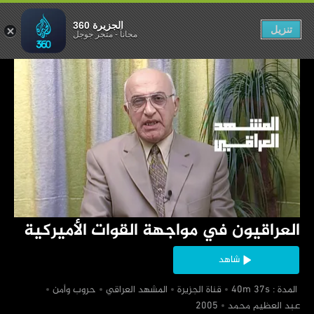
لقوات الأميركية
الجزيرة 360
تنزيل
مجاناً
-
متجر جوجل
‏العراقيون في مواجهة القوات الأميركية
شاهد
‏ المدة : 40m 37s
‏قناة الجزيرة
‏المشهد العراقي
‏حروب وأمن
‏عبد العظيم محمد