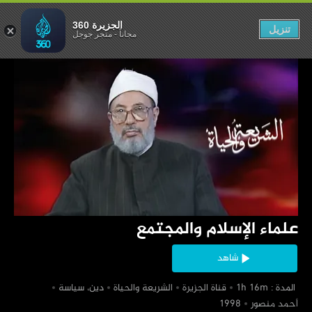
الإسلام والمجتمع
الجزيرة 360
تنزيل
مجاناً
-
متجر جوجل
‏علماء الإسلام والمجتمع
شاهد
‏ المدة : 1h 16m
‏قناة الجزيرة
‏الشريعة والحياة
‏دين، سياسة
‏أحمد منصور