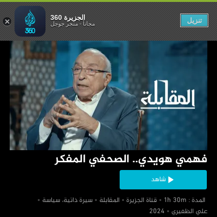
 الصحفي المفكر
الجزيرة 360
تنزيل
مجاناً
-
متجر جوجل
‏فهمي هويدي.. الصحفي المفكر
شاهد
‏ المدة : 1h 30m
‏قناة الجزيرة
‏المقابلة
‏سيرة ذاتية، سياسة
‏علي الظفيري