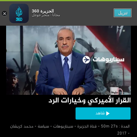
يركي وخيارات الرد
الجزيرة 360
تنزيل
مجاناً
-
متجر جوجل
‏القرار الأميركي وخيارات الرد
شاهد
‏ المدة : 50m 27s
‏قناة الجزيرة
‏سيناريوهات
‏سياسة
‏محمد كريشان