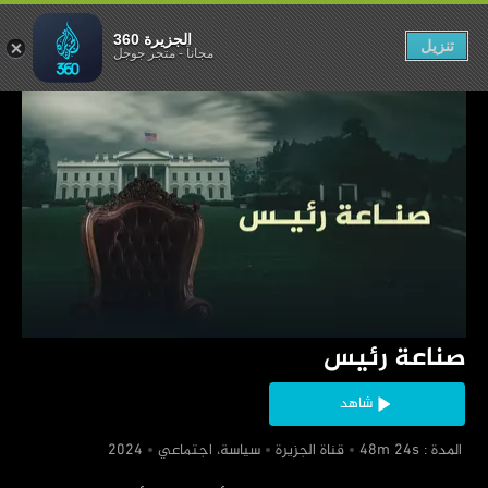
صناعة رئيس
الجزيرة 360
تنزيل
مجاناً
-
متجر جوجل
‏صناعة رئيس
شاهد
‏ المدة : 48m 24s
‏قناة الجزيرة
‏سياسة، اجتماعي