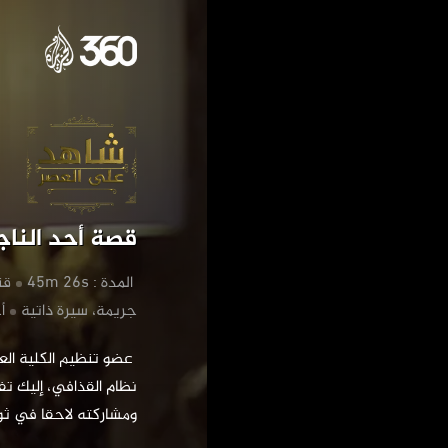
‏قصة أحد النا
‏ المدة : 45m 26s
‏ق
‏جريمة، سيرة ذاتية
‏
ومشاركته لاحقا في ثور