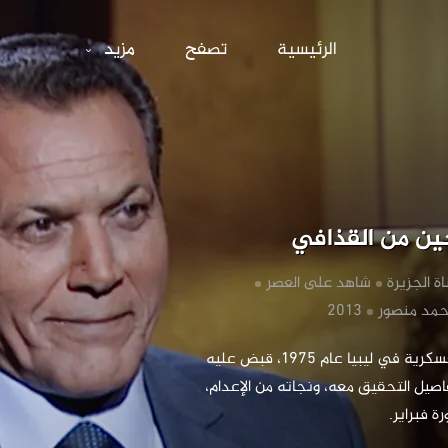
قصة أحد النا
الرئيسية
تصفح
مزيد
جين من القذافي
ناة الجزيرة
‏شاهد على العصر
أحمد منصور
‏ عضو تنظيم الكلية العسكرية في ليبيا عام 1975، قبض عليه 
نظام القذافي، إليك تفاصيل التحقيق معه، ونجاته من الإعدام، 
ة فبراير.