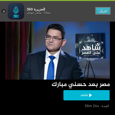
عد حسني مبارك
الجزيرة 360
تنزيل
مجاناً
-
متجر جوجل
‏مصر بعد حسني مبارك
شاهد
‏ المدة : 50m 24s