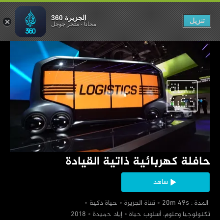
ية ذاتية القيادة
الجزيرة 360
تنزيل
مجاناً
-
متجر جوجل
‏حافلة كهربائية ذاتية القيادة
شاهد
‏ المدة : 20m 49s
‏قناة الجزيرة
‏حياة ذكية
‏تكنولوجيا وعلوم، أسلوب حياة
‏إياد حميدة