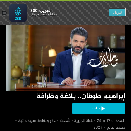
.. بلاغةٌ وظرافة
الجزيرة 360
تنزيل
مجاناً
-
متجر جوجل
‏إبراهيم طوقان.. بلاغةٌ وظرافة
شاهد
‏ المدة : 24m 17s
‏قناة الجزيرة
‏تأملات
‏فكر وثقافة، سيرة ذاتية
‏محمد صالح