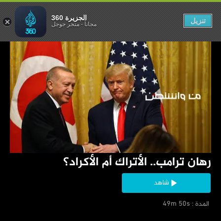
لأتراك أم الأكراد؟
الجزيرة 360
تنزيل
مجاناً
-
متجر جوجل
‏رهان ترامب.. الأتراك أم الأكراد؟
شاهد
‏ المدة : 49m 50s