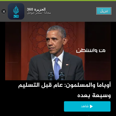
سليم وسبعة بعده
الجزيرة 360
تنزيل
مجاناً
-
متجر جوجل
‏أوباما والمسلمون: عام قبل التسليم 
وسبعة بعده
شاهد