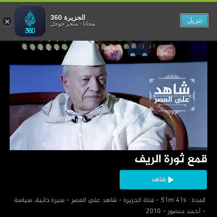
قمع ثورة الريف
الجزيرة 360
تنزيل
مجاناً
-
متجر جوجل
‏قمع ثورة الريف
شاهد
‏ المدة : 51m 41s
‏قناة الجزيرة
‏شاهد على العصر
‏سيرة ذاتية، سياسة
‏أحمد منصور