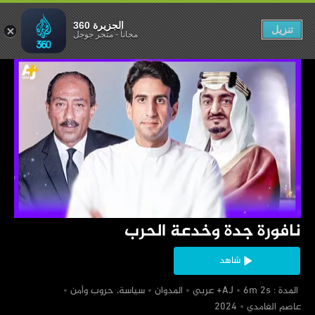
دة وخدعة الحرب
الجزيرة 360
تنزيل
مجاناً
-
متجر جوجل
‏نافورة جدة وخدعة الحرب
شاهد
‏ المدة : 6m 2s
‏المدوان
‏سياسة، حروب وأمن
‏عاصم الغامدي