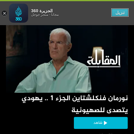
الجزيرة 360
تنزيل
مجاناً
-
متجر جوجل
‏نورمان فنكلشتاين الجزء 1 .. يهودي 
يتصدى للصهيونية
شاهد