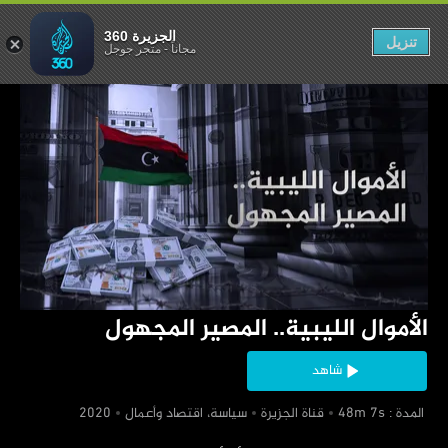
.. المصير المجهول
الجزيرة 360
تنزيل
مجاناً
-
متجر جوجل
‏الأموال الليبية.. المصير المجهول
شاهد
‏ المدة : 48m 7s
‏قناة الجزيرة
‏سياسة، اقتصاد وأعمال