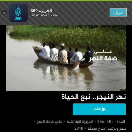
لنيجر.. نبع الحياة
الجزيرة 360
تنزيل
مجاناً
-
متجر جوجل
‏نهر النيجر.. نبع الحياة
شاهد
‏ المدة : 25m 40s
‏الجزيرة الوثائقية
‏على ضفة النهر
‏سفر وترفيه، مناخ وبيئة