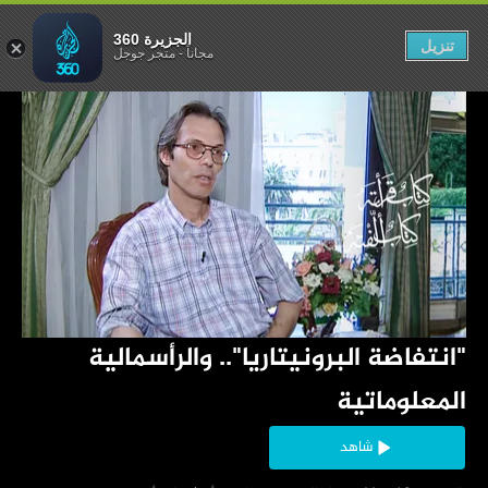
الية المعلوماتية
الجزيرة 360
تنزيل
مجاناً
-
متجر جوجل
‏"انتفاضة اﻟﺒﺮونيتارﻳﺎ".. والرأسمالية 
المعلوماتية
شاهد