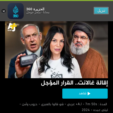
ت.. القرار المؤجل
الجزيرة 360
تنزيل
مجاناً
-
متجر جوجل
‏إقالة غالانت.. القرار المؤجل
شاهد
‏ المدة : 7m 50s
‏شو قالوا بالعبري
‏حروب وأمن
‏ليلى عبده