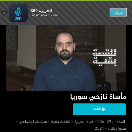
ساة نازحي سوريا
الجزيرة 360
تنزيل
مجاناً
-
متجر جوجل
‏مأساة نازحي سوريا
شاهد
‏ المدة : 50m 39s
‏قناة الجزيرة
‏للقصة بقية
‏سياسة، اجتماعي
‏فيروز زياني