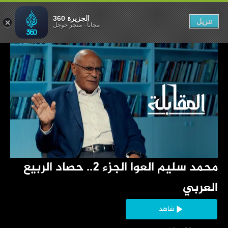
الجزيرة 360
تنزيل
مجاناً
-
متجر جوجل
‏محمد سليم العوا الجزء 2.. حصاد الربيع 
العربي
شاهد