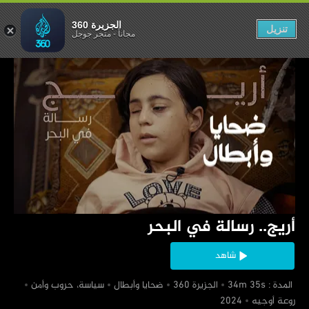
. رسالة في البحر
الجزيرة 360
تنزيل
مجاناً
-
متجر جوجل
‏أريج.. رسالة في البحر
شاهد
‏ المدة : 34m 35s
‏الجزيرة 360
‏ضحايا وأبطال
‏سياسة، حروب وأمن
‏روعة أوجيه