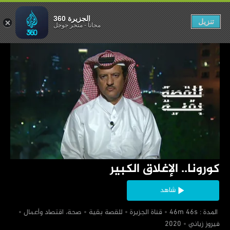
ا.. الإغلاق الكبير
الجزيرة 360
تنزيل
مجاناً
-
متجر جوجل
‏كورونا.. الإغلاق الكبير
شاهد
‏ المدة : 46m 46s
‏قناة الجزيرة
‏للقصة بقية
‏صحة، اقتصاد وأعمال
‏فيروز زياني