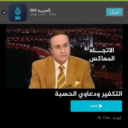
ر ودعاوي الحسبة
الجزيرة 360
تنزيل
مجاناً
-
متجر جوجل
‏التكفير ودعاوي الحسبة
شاهد
‏ المدة : 1h 11m