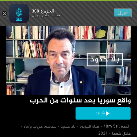
 سنوات من الحرب
الجزيرة 360
تنزيل
مجاناً
-
متجر جوجل
‏واقع سوريا بعد سنوات من الحرب
شاهد
‏ المدة : 48m 5s
‏قناة الجزيرة
‏بلا حدود
‏سياسة، حروب وأمن
‏جلال شهدا