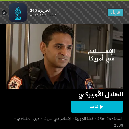
الهلال الأميركي
الجزيرة 360
تنزيل
مجاناً
-
متجر جوجل
‏الهلال الأميركي
شاهد
‏ المدة : 45m 2s
‏قناة الجزيرة
‏الإسلام في أمريكا
‏دين، اجتماعي