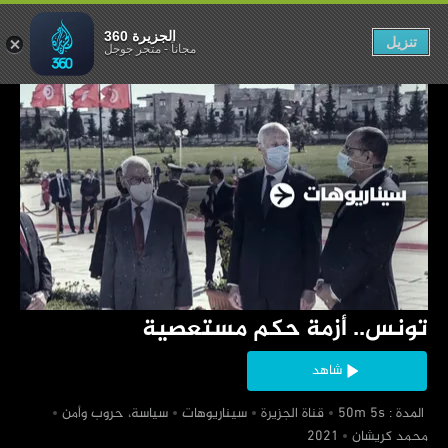
ة حكم مستعصية
الجزيرة 360
تنزيل
مجاناً
-
متجر جوجل
‏تونس.. أزمة حكم مستعصية
شاهد
‏ المدة : 50m 5s
‏قناة الجزيرة
‏سيناريوهات
‏سياسة، حروب وأمن
‏محمد كريشان