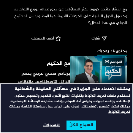
‏مع انتشار جائحة كورونا تكثر التساؤلات عن مدى عدالة توزيع اللقاحات، 
وحصول الدول النامية على الجرعات اللازمة، فما المطلوب من المجتمع 
الدولي في هذا المجال؟
شارك
 أضف للمفضلة
‏محتوى قد يعجبك
مع الحكيم
المواسم (9)
برنامج صحي عربي يدمج
الذكاء الاصطناعي والتقارير
يمكنك الاعتماد على الجزيرة في مسألتي الحقيقة والشفافية
الميدانية لتقديم نصائح طبية
نستخدم ملفات تعريف الارتباط وتقنيات التتبع الأخرى لتقديم وتخصيص محتوى
الاتجاه المعاكس
المواسم (31)
تعزز أسلوب الحياة وجودتها.
الإعلانات، وإتاحة الميزات، وقياس أداء الموقع، وإتاحة مشاركة الوسائط الاجتماعية.
يمكنك اختيار تخصيص تفضيلاتك.
تعرّف على المزيد حول سياستنا الخاصّة بملفات
برنامج يتناول القضايا
تعريف الارتباط.
السياسية والموضوعات
السماح للكلّ
التفضيلات
الخلافية والجدلية الساخنة.
الرئيسية
تصفح
البحث