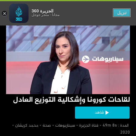
ة التوزيع العادل
الجزيرة 360
تنزيل
مجاناً
-
متجر جوجل
‏لقاحات كورونا وإشكالية التوزيع العادل
شاهد
‏ المدة : 49m 8s
‏قناة الجزيرة
‏سيناريوهات
‏صحة
‏محمد كريشان