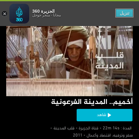
لمدينة الفرعونية
الجزيرة 360
تنزيل
مجاناً
-
متجر جوجل
‏أخميم.. المدينة الفرعونية
شاهد
‏ المدة : 22m 14s
‏قناة الجزيرة
‏قلب المدينة
‏سفر وترفيه، اقتصاد وأعمال