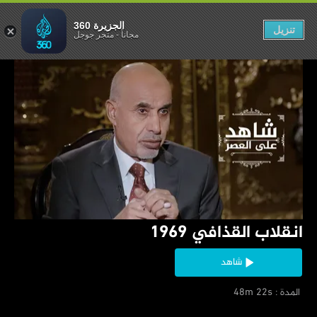
 القذافي 1969
الجزيرة 360
تنزيل
مجاناً
-
متجر جوجل
‏انقلاب القذافي 1969
شاهد
‏ المدة : 48m 22s