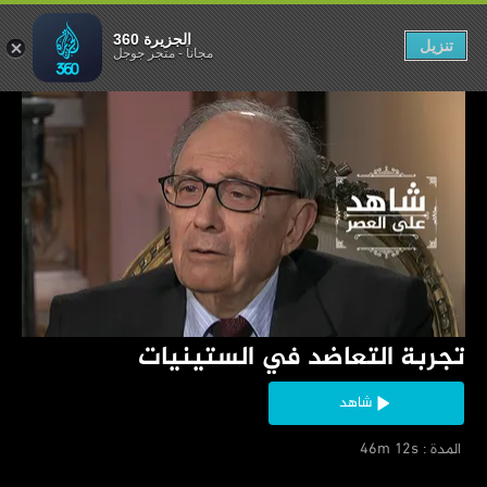
د في الستينيات
الجزيرة 360
تنزيل
مجاناً
-
متجر جوجل
‏تجربة التعاضد في الستينيات
شاهد
‏ المدة : 46m 12s