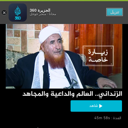
والداعية والمجاهد
الجزيرة 360
تنزيل
مجاناً
-
متجر جوجل
‏الزنداني.. العالم والداعية والمجاهد
شاهد
‏ المدة : 45m 58s