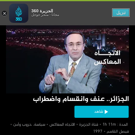
وانقسام واضطراب
الجزيرة 360
تنزيل
مجاناً
-
متجر جوجل
‏الجزائر.. عنف وانقسام واضطراب
شاهد
‏ المدة : 1h 11m
‏قناة الجزيرة
‏الاتجاه المعاكس
‏سياسة، حروب وأمن
‏فيصل القاسم