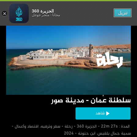
مان - مدينة صور
الجزيرة 360
تنزيل
مجاناً
-
متجر جوجل
‏سلطنة عُمان - مدينة صور
شاهد
‏ المدة : 22m 27s
‏الجزيرة 360
‏رحلة
‏سفر وترفيه، اقتصاد وأعمال
‏سمية جمال بلقيس، ابن حتوتة