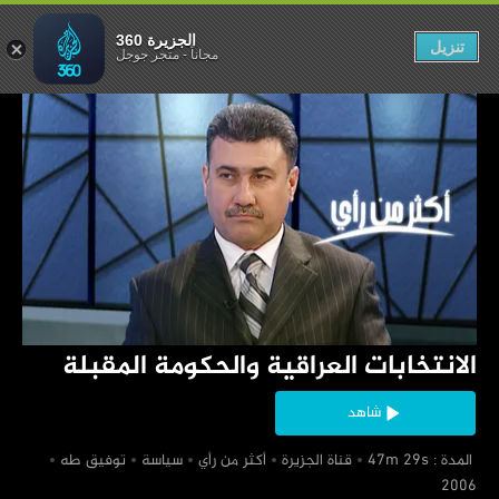
والحكومة المقبلة
الجزيرة 360
تنزيل
مجاناً
-
متجر جوجل
‏الانتخابات العراقية والحكومة المقبلة
شاهد
‏ المدة : 47m 29s
‏قناة الجزيرة
‏أكثر من رأي
‏سياسة
‏توفيق طه