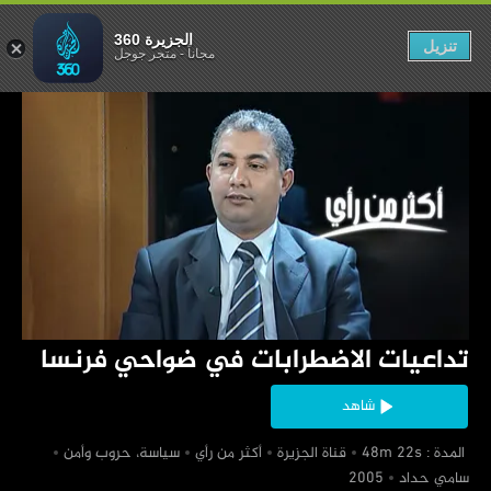
في ضواحي فرنسا
الجزيرة 360
تنزيل
مجاناً
-
متجر جوجل
‏تداعيات الاضطرابات في ضواحي فرنسا
شاهد
‏ المدة : 48m 22s
‏قناة الجزيرة
‏أكثر من رأي
‏سياسة، حروب وأمن
‏سامي حداد