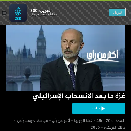
نسحاب الإسرائيلي
الجزيرة 360
تنزيل
مجاناً
-
متجر جوجل
‏غزة ما بعد الانسحاب الإسرائيلي
شاهد
‏ المدة : 48m 20s
‏قناة الجزيرة
‏أكثر من رأي
‏سياسة، حروب وأمن
‏مالك التريكي