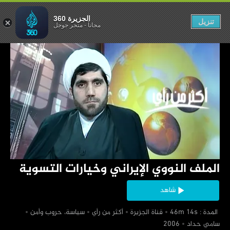
 وخيارات التسوية
الجزيرة 360
تنزيل
مجاناً
-
متجر جوجل
‏الملف النووي الإيراني وخيارات التسوية
شاهد
‏ المدة : 46m 14s
‏قناة الجزيرة
‏أكثر من رأي
‏سياسة، حروب وأمن
‏سامي حداد