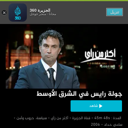
ي الشرق الأوسط
الجزيرة 360
تنزيل
مجاناً
-
متجر جوجل
‏جولة رايس في الشرق الأوسط
شاهد
‏ المدة : 45m 48s
‏قناة الجزيرة
‏أكثر من رأي
‏سياسة، حروب وأمن
‏سامي حداد