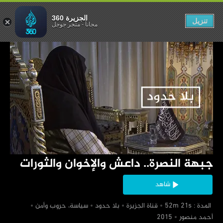
لإخوان والثورات
الجزيرة 360
تنزيل
مجاناً
-
متجر جوجل
‏جبهة النصرة.. داعش والإخوان والثورات
شاهد
‏ المدة : 52m 21s
‏قناة الجزيرة
‏بلا حدود
‏سياسة، حروب وأمن
‏أحمد منصور