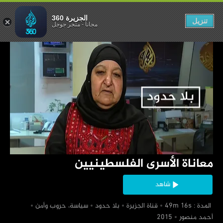
سرى الفلسطينيين
الجزيرة 360
تنزيل
مجاناً
-
متجر جوجل
‏معاناة الأسرى الفلسطينيين
شاهد
‏ المدة : 49m 16s
‏قناة الجزيرة
‏بلا حدود
‏سياسة، حروب وأمن
‏أحمد منصور