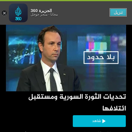
مستقبل ائتلافها
الجزيرة 360
تنزيل
مجاناً
-
متجر جوجل
‏تحديات الثورة السورية ومستقبل 
ائتلافها
شاهد