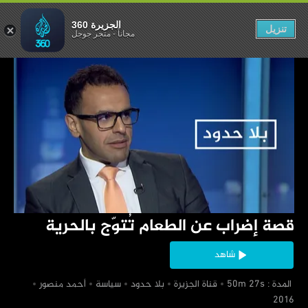
م تُتوّج بالحرية
الجزيرة 360
تنزيل
مجاناً
-
متجر جوجل
‏قصة إضراب عن الطعام تُتوّج بالحرية
شاهد
‏ المدة : 50m 27s
‏قناة الجزيرة
‏بلا حدود
‏سياسة
‏أحمد منصور