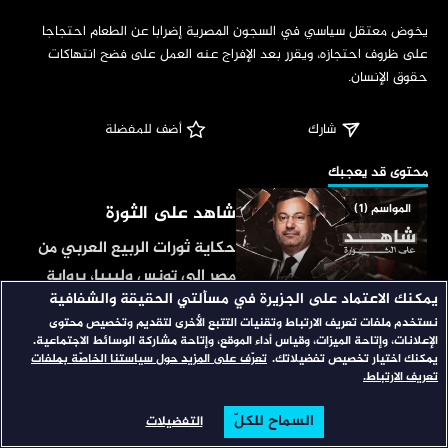
‏يخوض معتقل سياسي في السجون المصرية إضرابا عن الطعام احتجاجا 
على ظروف احتجازه، ويقرر بعد الإفراج عنه العمل على فضح انتهاكات 
حقوق الإنسان.
شارك
 أضف للمفضلة
‏محتوى قد يعجبك
شاهد على الثورة
المواسم (1)
حكاية ثورات الربيع العربي من
مصر إلى تونس وليبيا، برواية
يمكنك الاعتماد على الجزيرة في مسألتي الحقيقة والشفافية
من عاصروها وصنعوها، يحكون
نستخدم ملفات تعريف الارتباط وتقنيات التتبع الأخرى لتقديم وتخصيص محتوى
شاهد على العصر
المواسم (60)
ما جرى أمام أعينهم، ويسردون
الإعلانات، وإتاحة الميزات، وقياس أداء الموقع، وإتاحة مشاركة الوسائط الاجتماعية.
الأحداث والتفاصيل يوما بيوم،
يمكنك اختيار تخصيص تفضيلاتك.
تعرّف على المزيد حول سياستنا الخاصّة بملفات
شخصيات شغلت مناصب مهمة
تعريف الارتباط.
ويسجلون للتاريخ الأدلة
ومرت بتجارب استثنائية، تأتي
والشواهد والمشاهد.
السماح للكلّ
التفضيلات
لتقدم شهادتها على أحداث
الرئيسية
تصفح
البحث