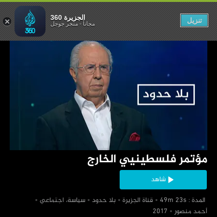
لسطينيي الخارج
الجزيرة 360
تنزيل
مجاناً
-
متجر جوجل
‏مؤتمر فلسطينيي الخارج
شاهد
‏ المدة : 49m 23s
‏قناة الجزيرة
‏بلا حدود
‏سياسة، اجتماعي
‏أحمد منصور