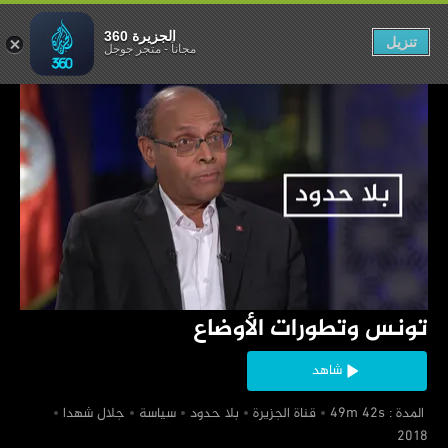
تطورات الأوضاع
الجزيرة 360
تنزيل
مجاناً
-
متجر جوجل
‏تونس وتطورات الأوضاع
شاهد
‏ المدة : 49m 42s
‏قناة الجزيرة
‏بلا حدود
‏سياسة
‏جلال شهدا