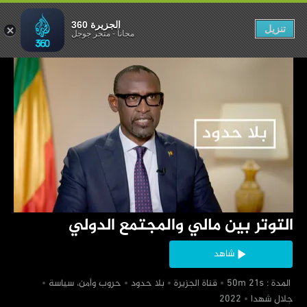
 والمجتمع الدولي
الجزيرة 360
تنزيل
مجاناً
-
متجر جوجل
‏التوتر بين مالي والمجتمع الدولي
شاهد
‏ المدة : 50m 21s
‏قناة الجزيرة
‏بلا حدود
‏حروب وأمن، سياسة
‏جلال شهدا