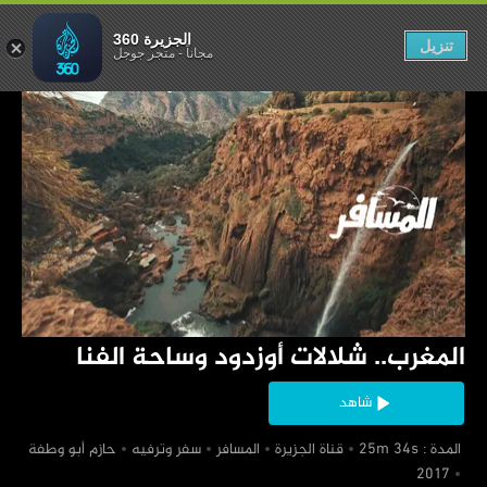
زدود وساحة الفنا
الجزيرة 360
تنزيل
مجاناً
-
متجر جوجل
‏المغرب.. شلالات أوزدود وساحة الفنا
شاهد
‏ المدة : 25m 34s
‏قناة الجزيرة
‏المسافر
‏سفر وترفيه
‏حازم أبو وطفة