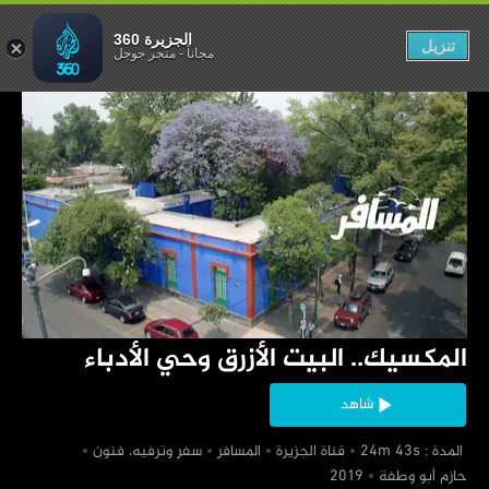
أزرق وحي الأدباء
الجزيرة 360
تنزيل
مجاناً
-
متجر جوجل
‏المكسيك.. البيت الأزرق وحي الأدباء
شاهد
‏ المدة : 24m 43s
‏قناة الجزيرة
‏المسافر
‏سفر وترفيه، فنون
‏حازم أبو وطفة