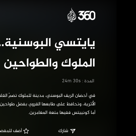
يايتسي البو